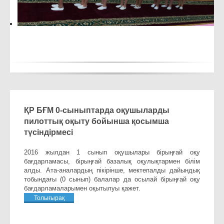
ҚР БҒМ 0-сыныптарда оқушыларды
пилоттық оқыту бойынша қосымша
түсіндірмесі
2016 жылдан 1 сынып оқушылары бірыңғай оқу
бағдарламасы, бірыңғай базалық оқулықтармен білім
алды. Ата-аналардың пікірінше, мектепалды дайындық
тобындағы (0 сынып) балалар да осылай бірыңғай оқу
бағдарламаларымен оқытылуы қажет.
Толығырақ