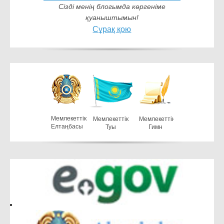
Сізді менің блогымда көргеніме
қуаныштымын!
Сұрақ қою
Мемлекеттiк
Мемлекеттiк
Мемлекеттiк
Елтаңбасы
Туы
Гимн