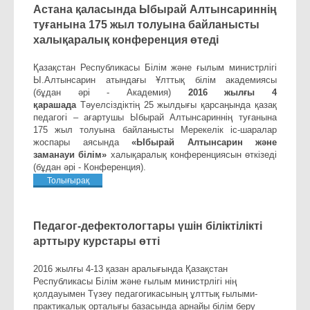
Астана қаласында Ыбырай Алтынсариннің
туғанына 175 жыл толуына байланысты
халықаралық конференция өтеді
Қазақстан Республикасы Білім және ғылым министрлігі
Ы.Алтынсарин атындағы Ұлттық білім академиясы
(бұдан әрі - Академия)
2016 жылғы 4
қарашада
Тәуелсіздіктің 25 жылдығы қарсаңында қазақ
педагогі – ағартушы Ыбырай Алтынсариннің туғанына
175 жыл толуына байланысты Мерекелік іс-шаралар
жоспары аясында
«Ыбырай Алтынсарин және
заманауи білім»
халықаралық конференциясын өткізеді
(бұдан әрі - Конференция).
Толығырақ
Педагог-дефектологтары үшін біліктілікті
арттыру курстары өтті
2016 жылғы 4-13 қазан аралығында Қазақстан
Республикасы Білім және ғылым министрлігі нің
қолдауымен Түзеу педагогикасының ұлттық ғылыми-
практикалық орталығы базасында арнайы білім беру