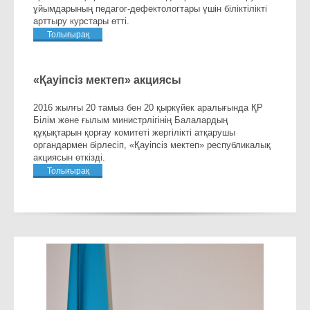
ұйымдарының педагог-дефектологтары үшін біліктілікті
арттыру курстары өтті.
Толығырақ
«Қауіпсіз мектеп» акциясы
2016 жылғы 20 тамыз бен 20 қыркүйек аралығында ҚР
Білім және ғылым министрлігінің Балалардың
құқықтарын қорғау комитеті жергілікті атқарушы
органдармен бірлесіп, «Қауіпсіз мектеп» республикалық
акциясын өткізді.
Толығырақ