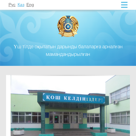
Рус
Каз
Eng
Үш тілде оқытатын дарынды балаларға арналған
мамандандырылған