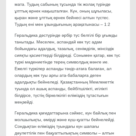
мата. Тудың сабының тұсында тік жолақ түрінде
ұлттық өрнек нақышталған. Күн, оның шұғыласы,
қыран және ұлттық өрнек бейнесі алтын түстес.
Тудың ені мен ұзындығының арақатынасы – 1:2
Геральдика дәстүрінде әрбір түс белгілі бір ұғымды
танытады. Мәселен, аспандай көк түс адам
бойындағы адалдық, тазалық, сенімділік, мінсіздік
сияқты қасиеттерді білдіреді. Сонымен қатар, көк түс
түркі мәдениетінде терең символдық мәнге ие.
Ежелгі түркілер аспанды тәңір-атаға балаған, ал
олардың көк туы арғы ата-бабаларға деген
адалдықты бейнеледі. Қазақстанның Мемлекеттік
туында ол ашық аспанды, бейбітшілікті, игілікті
білдірсе, түстің біркелкілігі еліміздің тұтастығын
меңзейді.
Геральдика қағидаттарына сәйкес, күн байлық пен
молшылықты, өмірді және күш-қуатты бейнелейді.
Сондықтан еліміздің туындағы күн шапағы
дәулеттілік пен бақуаттылықтың символы – алтын