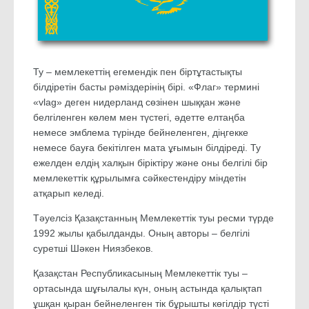
Ту – мемлекеттің егемендік пен біртұтастықты
білдіретін басты рәміздерінің бірі. «Флаг» термині
«vlag» деген нидерланд сөзінен шыққан және
белгіленген көлем мен түстегі, әдетте елтаңба
немесе эмблема түрінде бейнеленген, діңгекке
немесе бауға бекітілген мата ұғымын білдіреді. Ту
ежелден елдің халқын біріктіру және оны белгілі бір
мемлекеттік құрылымға сәйкестендіру міндетін
атқарып келеді.
Тәуелсіз Қазақстанның Мемлекеттік туы ресми түрде
1992 жылы қабылданды. Оның авторы – белгілі
суретші Шәкен Ниязбеков.
Қазақстан Республикасының Мемлекеттік туы –
ортасында шұғылалы күн, оның астында қалықтап
ұшқан қыран бейнеленген тік бұрышты көгілдір түсті