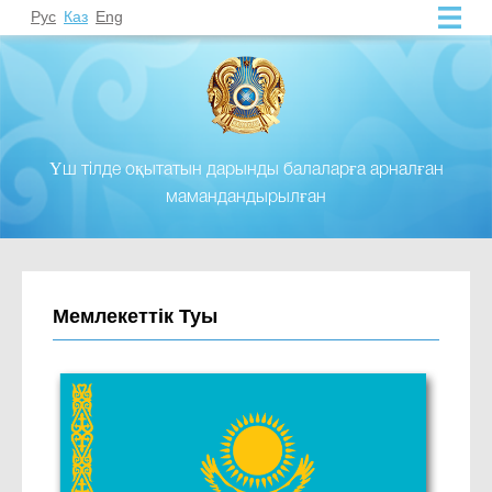
Рус
Каз
Eng
Үш тілде оқытатын дарынды балаларға арналған
мамандандырылған
Мемлекеттiк Туы