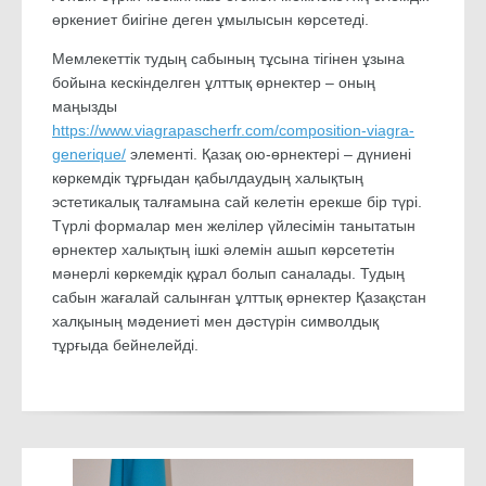
өркениет биігіне деген ұмылысын көрсетеді.
Мемлекеттік тудың сабының тұсына тігінен ұзына
бойына кескінделген ұлттық өрнектер – оның
маңызды
https://www.viagrapascherfr.com/composition-viagra-
generique/
элементі. Қазақ ою-өрнектері – дүниені
көркемдік тұрғыдан қабылдаудың халықтың
эстетикалық талғамына сай келетін ерекше бір түрі.
Түрлі формалар мен желілер үйлесімін танытатын
өрнектер халықтың ішкі әлемін ашып көрсететін
мәнерлі көркемдік құрал болып саналады. Тудың
сабын жағалай салынған ұлттық өрнектер Қазақстан
халқының мәдениеті мен дәстүрін символдық
тұрғыда бейнелейді.