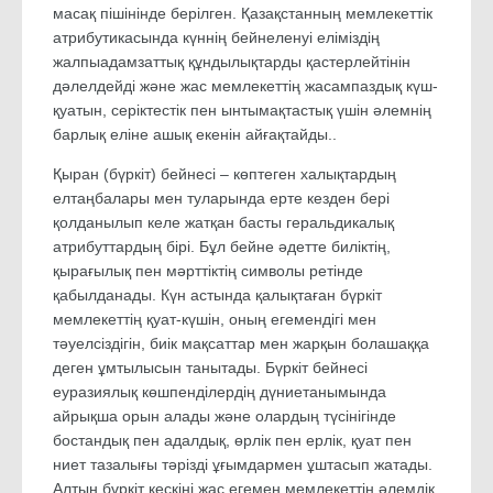
масақ пішінінде берілген. Қазақстанның мемлекеттік
атрибутикасында күннің бейнеленуі еліміздің
жалпыадамзаттық құндылықтарды қастерлейтінін
дәлелдейді және жас мемлекеттің жасампаздық күш-
қуатын, серіктестік пен ынтымақтастық үшін әлемнің
барлық еліне ашық екенін айғақтайды..
Қыран (бүркіт) бейнесі – көптеген халықтардың
елтаңбалары мен туларында ерте кезден бері
қолданылып келе жатқан басты геральдикалық
атрибуттардың бірі. Бұл бейне әдетте биліктің,
қырағылық пен мәрттіктің символы ретінде
қабылданады. Күн астында қалықтаған бүркіт
мемлекеттің қуат-күшін, оның егемендігі мен
тәуелсіздігін, биік мақсаттар мен жарқын болашаққа
деген ұмтылысын танытады. Бүркіт бейнесі
еуразиялық көшпенділердің дүниетанымында
айрықша орын алады және олардың түсінігінде
бостандық пен адалдық, өрлік пен ерлік, қуат пен
ниет тазалығы тәрізді ұғымдармен ұштасып жатады.
Алтын бүркіт кескіні жас егемен мемлекеттің әлемдік