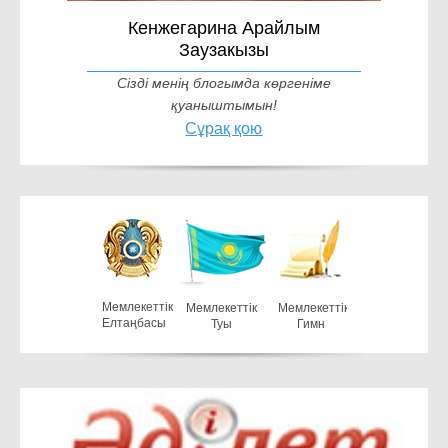
Кенжегарина Арайлым
Заузакызы
Сізді менің блогымда көргеніме
қуаныштымын!
Сұрақ қою
Мемлекеттiк
Мемлекеттiк
Мемлекеттiк
Елтаңбасы
Туы
Гимн