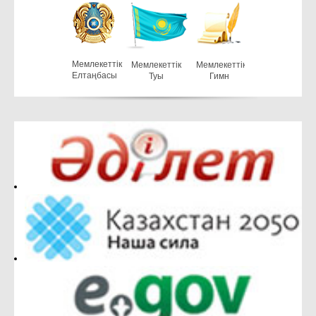
Мемлекеттiк
Мемлекеттiк
Мемлекеттiк
Елтаңбасы
Туы
Гимн