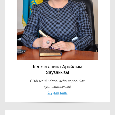
Кенжегарина Арайлым
Заузакызы
Сізді менің блогымда көргеніме
қуаныштымын!
Сұрақ қою