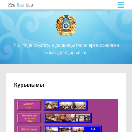
Рус
Каз
Eng
Үш тілде оқытатын дарынды балаларға арналған
мамандандырылған
Құрылымы