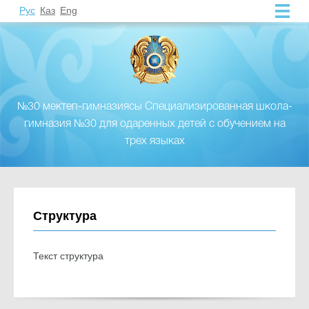
Рус
Каз
Eng
№30 мектеп-гимназиясы Специализированная школа-
гимназия №30 для одаренных детей с обучением на
трех языках
Структура
Текст структура