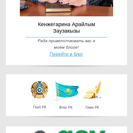
Кенжегарина Арайлым
Заузакызы
Рада приветствовать вас в
моём блоге!
Перейти в блог
Герб РК
Флаг РК
Гимн РК