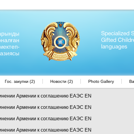
дарынды
Specialized
рналған
Gifted Childr
ектеп-
languages
назиясы
Гос. закупки (2)
Новости (2)
Photo Gallery
Ва
динении Армении к соглашению ЕАЭС EN
динении Армении к соглашению ЕАЭС EN
динении Армении к соглашению ЕАЭС EN
динении Армении к соглашению ЕАЭС EN