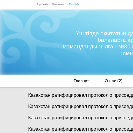
Русский
Казакша
English
Үш тілде оқытатын 
балаларға а
мамандандырылған №30 м
гим
Главная
О нас (2)
Казахстан ратифицировал протокол о присое
Казахстан ратифицировал протокол о присое
Казахстан ратифицировал протокол о присое
Казахстан ратифицировал протокол о присое