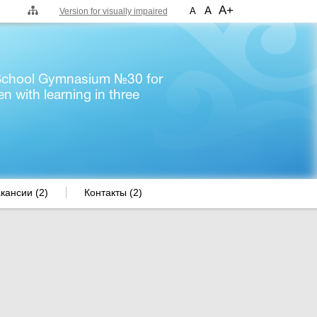
A+
A
A
Version for visually impaired
 School Gymnasium №30 for
en with learning in three
кансии (2)
Контакты (2)